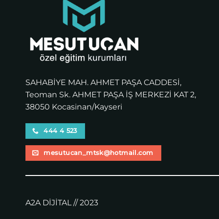
SAHABİYE MAH. AHMET PAŞA CADDESİ,
Teoman Sk. AHMET PAŞA İŞ MERKEZİ KAT 2,
38050 Kocasinan/Kayseri
444 4 523
mesutucan_mtsk@hotmail.com
A2A DİJİTAL // 2023