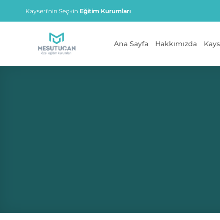
İçeriğe
Kayseri'nin Seçkin
Eğitim Kurumları
atla
Ana Sayfa
Hakkımızda
Kays